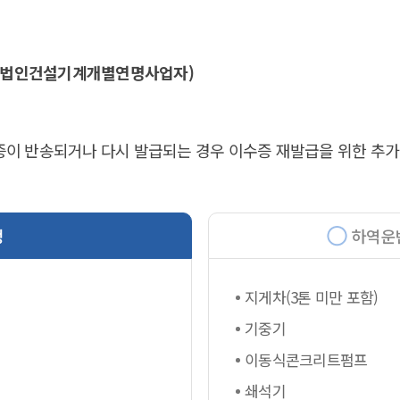
주 사단법인건설기계개별연명사업자)
 반송되거나 다시 발급되는 경우 이수증 재발급을 위한 추가 비용
정
하역운
지게차(3톤 미만 포함)
기중기
이동식콘크리트펌프
쇄석기