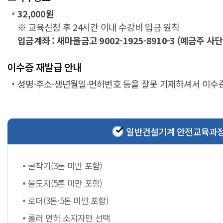
32,000원
※ 교육신청 후 24시간 이내 수강비 입금 원칙
입금계좌 : 새마을금고 9002-1925-8910-3 (예금
이수증 재발급 안내
성명·주소·생년월일·면허번호 등을 잘못 기재하셔서 이수증이
일반건설기계 안전교육과
굴착기(3톤 미만 포함)
불도저(5톤 미만 포함)
로더(3톤·5톤 미만 포함)
롤러 면허 소지자만 선택