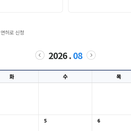
득 면허로 신청
2026
.
08
화
수
목
5
6